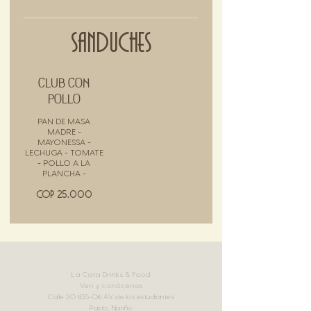
SANDUCHES
CLUB CON
POLLO
PAN DE MASA
MADRE -
MAYONESSA -
LECHUGA - TOMATE
- POLLO A LA
PLANCHA -
COP 25,000
La Cata Drinks & Food
Ven y conócenos
Calle 20
#35
-06 AV. de los estudiantes
Pasto, Nariño