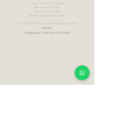
Lunes y martes: 12m a 11pm
Miércoles: 12m a 1am
Jueves: 12m a 11pm
Viernes y sábado: 12m a 2am
315 244 8824
| lacatapasto
@gmail.com
PQRS
TRABAJA CON NOSOTROS